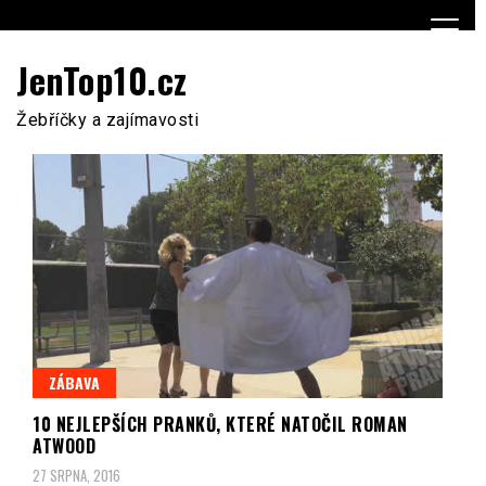
Skip
to
content
JenTop10.cz
Žebříčky a zajímavosti
ZÁBAVA
10 NEJLEPŠÍCH PRANKŮ, KTERÉ NATOČIL ROMAN
ATWOOD
27 SRPNA, 2016