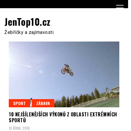
Skip
to
content
JenTop10.cz
Žebříčky a zajímavosti
SPORT
ZÁBAVA
10 NEJŠÍLENĚJŠÍCH VÝKONŮ Z OBLASTI EXTRÉMNÍCH
SPORTŮ
10 ŘÍJNA, 2016