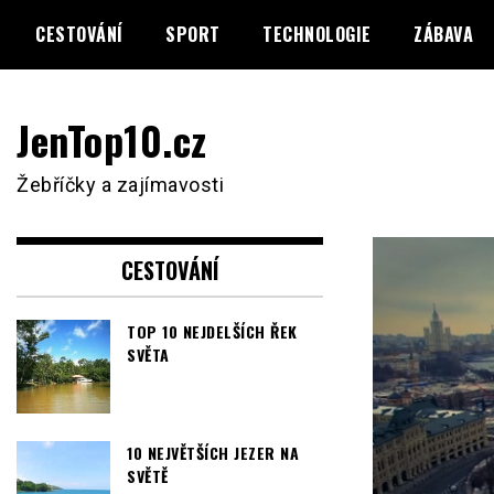
Skip
CESTOVÁNÍ
SPORT
TECHNOLOGIE
ZÁBAVA
to
content
JenTop10.cz
Žebříčky a zajímavosti
CESTOVÁNÍ
TOP 10 NEJDELŠÍCH ŘEK
SVĚTA
10 NEJVĚTŠÍCH JEZER NA
SVĚTĚ