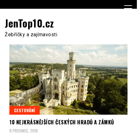
Skip
to
content
JenTop10.cz
Žebříčky a zajímavosti
CESTOVÁNÍ
10 NEJKRÁSNĚJŠÍCH ČESKÝCH HRADŮ A ZÁMKŮ
8 PROSINCE, 2018