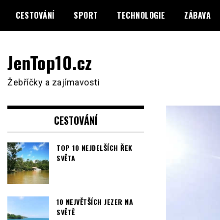
Skip
CESTOVÁNÍ
SPORT
TECHNOLOGIE
ZÁBAVA
to
content
JenTop10.cz
Žebříčky a zajímavosti
CESTOVÁNÍ
TOP 10 NEJDELŠÍCH ŘEK
SVĚTA
10 NEJVĚTŠÍCH JEZER NA
SVĚTĚ